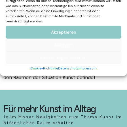
zuzugreifen. Wenn du diesen Technologien zustimmst, können wir Daten
keine endgültige Systematik, sondern halten die
wie das Surfverhalten oder eindeutige IDs auf dieser Website
verarbeiten. Wenn du deine Einwilligung nicht erteilst oder
Suche nach Zusammenhängen offen. Der Künstler
zurückziehst, können bestimmte Merkmale und Funktionen
untersucht, wie Teile eine Gesamtheit bilden, ohne
beeinträchtigt werden.
sich abschließend zu fügen, und macht so die
Akzeptieren
„Konstruktion des Sehens“ erlebbar. Im Park wirkt die
Skulptur wie ein flacher Grundriss, der trotz seiner
Ablehnen
Schwere eine fragile Offenheit ausstrahlt und den
Betrachter in einen Dialog mit Raum und Form
Einstellungen ansehen
einbindet. Die Raumwirkung steht auch im Fokus bei
Cookie-Richtlinie
Datenschutz
Impressum
seiner „Tyndale Sculpture“, die sich in der Nähe in
den Räumen der Situation Kunst befindet.
Für mehr Kunst im Alltag
1x im Monat Neuigkeiten zum Thema Kunst im
öffentlichen Raum erhalten