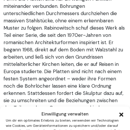
miteinander verbunden. Bohrungen
unterschiedlichen Durchmessers durchziehen die
massiven Stahlstücke, ohne einem erkennbaren
Muster zu folgen. Rabinowitsch schuf dieses Werk als
Teil einer Serie, die seit den 1970er-Jahren von
romanischen Architekturformen inspiriert ist. Er
begann 1968, direkt auf dem Boden mit Walzstahl zu
arbeiten, und ließ sich von den Grundrissen
mittelalterlicher Kirchen leiten, die er auf Reisen in
Europa studierte. Die Platten sind nicht nach einem
festen System angeordnet – weder ihre Formen
noch die Bohrlöcher lassen eine klare Ordnung
erkennen. Stattdessen fordert die Skulptur dazu auf,
sie zu umschreiten und die Beziehungen zwischen
den Teilen und zum Ganzen aus verschiedenen
Einwilligung verwalten
Blickwinkeln zu betrachten. Denn erst dabei wird klar:
Um dir ein optimales Erlebnis zu bieten, verwenden wir Technologien
Die Wahrnehmung steht im Mittelpunkt. Die
wie Cookies, um Geräteinformationen zu speichern und/oder darauf
unregelmäßigen Formen und Bohrungen bieten