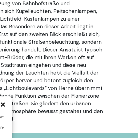
euzung von Bahnhofstraße und
n sich Kugelleuchten, Peitschenlampen,
Lichtfeld-Kastenlampen zu einer
Das Besondere an dieser Arbeit liegt in
rst auf den zweiten Blick erschließt sich,
e funktionale Straßenbeleuchtung, sondern
enierung handelt. Dieser Ansatz ist typisch
rt-Brüder, die mit ihren Werken oft auf
 Stadtraum eingehen und diese neu
rdnung der Leuchten hebt die Vielfalt der
örper hervor und betont zugleich den
des „Lichtboulevards“ von Herne übernimmt
indende Funktion zwischen der Flanierzone
enstraßen. Sie gliedert den urbanen
ichtatmosphäre bewusst gestaltet und den
 um
macht.
IDs