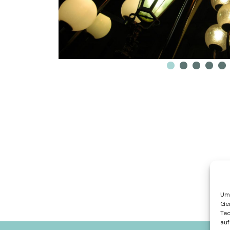
Um 
Ger
Tec
auf