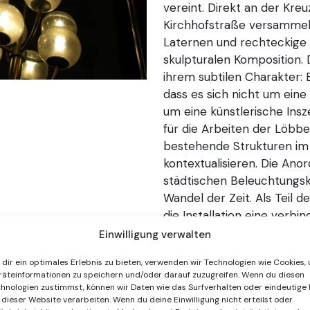
vereint. Direkt an der Kr
Kirchhofstraße versammel
Laternen und rechteckige 
skulpturalen Komposition. 
ihrem subtilen Charakter: E
dass es sich nicht um ein
um eine künstlerische Insz
für die Arbeiten der Löbbe
bestehende Strukturen im
kontextualisieren. Die Ano
städtischen Beleuchtungsk
Wandel der Zeit. Als Teil 
die Installation eine verb
und den angrenzenden Neb
Einwilligung verwalten
Raum, indem sie dessen L
dir ein optimales Erlebnis zu bieten, verwenden wir Technologien wie Cookies,
Stadtraum neu erfahrbar 
äteinformationen zu speichern und/oder darauf zuzugreifen. Wenn du diesen
hnologien zustimmst, können wir Daten wie das Surfverhalten oder eindeutige 
 dieser Website verarbeiten. Wenn du deine Einwilligung nicht erteilst oder