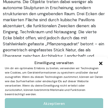
Museums. Die Objekte treten dabei weniger als
autonome Skulpturen in Erscheinung, sondern
strukturieren den umgebenden Raum. Drei Ecken der
markierten Fläche sind durch kubische Pavillons
akzentuiert, die funktionalen Zwecken dienen: als
Eingang, Technikraum und Notausgang. Die vierte
Ecke bleibt offen, wird jedoch durch das mit
Stahlwinkeln gefasste „Pflanzenquadrat“ betont – ein
geometrisch eingefasstes Stück Natur, das als
Übergang zwischen Architektur, Landschaft und
Kunst dient. Die fünf freistehenden Stelen erzeugen
Einwilligung verwalten
eine offene, dynamische Beziehung zur Fläche, auf
Um dir ein optimales Erlebnis zu bieten, verwenden wir Technologien
wie Cookies, um Geräteinformationen zu speichern und/oder darauf
der sie stehen, und verändern mit jedem Schritt die
zuzugreifen. Wenn du diesen Technologien zustimmst, können wir Daten
Perspektive der Betrachtenden. Reuschs Gestaltung
wie das Surfverhalten oder eindeutige IDs auf dieser Website
schafft eine bewusste Raumerfahrung, bei der die
verarbeiten. Wenn du deine Einwilligung nicht erteilst oder
zurückziehst, können bestimmte Merkmale und Funktionen
Beziehung zwischen Körper, Fläche und Umraum im
beeinträchtigt werden.
Mittelpunkt steht. Ein weiteres Werk von Reusch ist
Akzeptieren
im Treppenhaus des Kubus sichtbar, welches über