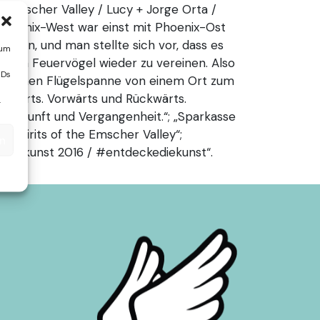
he Emscher Valley / Lucy + Jorge Orta /
„Phoenix-West war einst mit Phoenix-Ost
nden, und man stellte sich vor, dass es
 um
eiden Feuervögel wieder zu vereinen. Also
IDs
 enormen Flügelspanne von einem Ort zum
orwärts. Vorwärts und Rückwärts.
.
. Zukunft und Vergangenheit.“; „Sparkasse
 Spirits of the Emscher Valley“;
en
herkunst 2016 / #entdeckediekunst“.