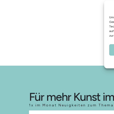
Um 
Ger
Tec
auf
zur
Für mehr Kunst im
1x im Monat Neuigkeiten zum Thema 