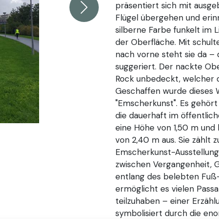
präsentiert sich mit ausge
Weiter
Flügel übergehen und erin
silberne Farbe funkelt im 
der Oberfläche. Mit schul
nach vorne steht sie da – 
suggeriert. Der nackte Obe
Rock unbedeckt, welcher du
Geschaffen wurde dieses We
"Emscherkunst". Es gehört
die dauerhaft im öffentlic
eine Höhe von 1,50 m und b
von 2,40 m aus. Sie zählt 
Emscherkunst-Ausstellung
zwischen Vergangenheit, G
entlang des belebten Fuß
ermöglicht es vielen Passa
teilzuhaben – einer Erzäh
symbolisiert durch die en