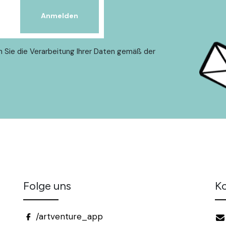
n Sie die Verarbeitung Ihrer Daten gemäß der
Folge uns
K
/artventure_app