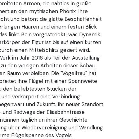
breiteten Armen, die nahtlos in große
nert an den mythischen Phönix. Ihre
Licht und betont die glatte Beschaffenheit
terlangen Haaren und einem festen Blick
das linke Bein vorgestreckt, was Dynamik
rkörper der Figur ist bis auf einen kurzen
rch einen Mittelschlitz geziert wird.
rk im Jahr 2016 als Teil der Ausstellung
 zu den wenigen Arbeiten dieser Schau,
hen Raum verbleiben. Die "Vogelfrau" hat
reitet ihre Flügel mit einer Spannweite
zu den beliebtesten Stücken der
 und verkörpert eine Verbindung
egenwart und Zukunft. Ihr neuer Standort
- und Radwegs der Eliasbahntrasse
nt:innen täglich an ihrer Geschichte
lung über Wiedervereinigung und Wandlung
orme Flügelspanne des Vogels.