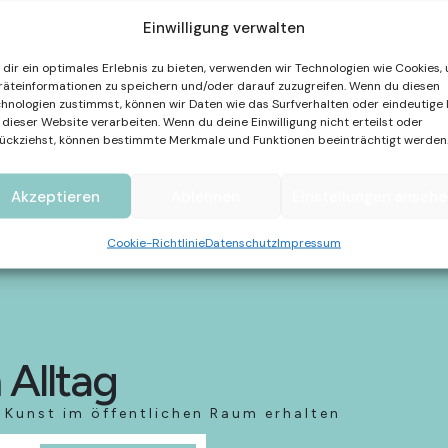
Beschriftung: „Spirits of t
Einwilligung verwalten
Vogelfrau / Bird woman”; 
durch eine Eisenbahn verbu
dir ein optimales Erlebnis zu bieten, verwenden wir Technologien wie Cookies,
möglich sein müsste, die b
äteinformationen zu speichern und/oder darauf zuzugreifen. Wenn du diesen
hnologien zustimmst, können wir Daten wie das Surfverhalten oder eindeutige 
flog der Vogel mit seiner
 dieser Website verarbeiten. Wenn du deine Einwilligung nicht erteilst oder
nächsten, rückwärts und v
ückziehst, können bestimmte Merkmale und Funktionen beeinträchtigt werden
Vergangenheit und Zukunft
Dortmund ist Kunstpate von
Akzeptieren
Ablehnen
Einstellungen anseh
„emscherkunst.de / #emsc
Cookie-Richtlinie
Datenschutz
Impressum
 Alltag
Kunst im öffentlichen Raum erhalten