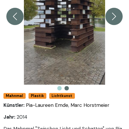
Zurück
Weiter
Mahnmal
Plastik
Lichtkunst
Künstler:
Pia-Laureen Emde
,
Marc Horstmeier
Jahr:
2014
Das Mahnmal "Zwischen Licht und Schatten" von Pia