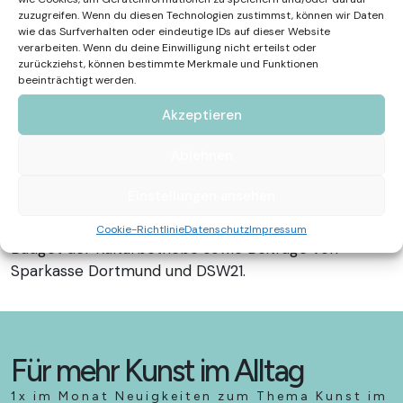
Teil bei der Dortmund-Hörder Hüttenunion tätig war.
zuzugreifen. Wenn du diesen Technologien zustimmst, können wir Daten
Der Besuch des Mahnmals ermöglicht durch seine
wie das Surfverhalten oder eindeutige IDs auf dieser Website
begehbare Struktur eine intensive
verarbeiten. Wenn du deine Einwilligung nicht erteilst oder
zurückziehst, können bestimmte Merkmale und Funktionen
Auseinandersetzung mit dem schweren Thema der
beeinträchtigt werden.
Zwangsarbeit – eine bewusste Entscheidung
abgeschieden vom äußeren Umfeld. Das Denkmal
Akzeptieren
wurde auf Initiative der Vereinigung der Verfolgten
Ablehnen
des Naziregimes – Bund der Antifaschistinnen und
Antifaschisten errichtet und im Jahr 2020 feierlich
Einstellungen ansehen
eingeweiht. Die Finanzierung dieses Erinnerungsortes
belief sich auf 200.000 Euro, getragen durch das
Cookie-Richtlinie
Datenschutz
Impressum
Budget der Kulturbetriebe sowie Beiträge von
Sparkasse Dortmund und DSW21.
Für mehr Kunst im Alltag
1x im Monat Neuigkeiten zum Thema Kunst im