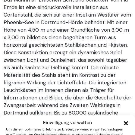
Emde ist eine eindrucksvolle Installation aus
Cortenstahl, die sich auf einer Insel am Westufer vom
Phoenix-See in Dortmund-Hörde befindet. Mit einer
Höhe von 4,50 m und einer Grundfläche von 3,00 m
x 3,00 m bildet es einen begehbaren Turm aus
horizontal geschichteten Stahlblechen und -kästen.
Diese Konstruktion erzeugt ein dynamisches Spiel
zwischen Licht und Dunkelheit, das sowohl tagsüber
als auch nachts zur Geltung kommt. Die robuste
Materialität des Stahls steht im Kontrast zu der
filigranen Wirkung der Lichteffekte. Die integrierten
Leuchtkästen im Inneren dienen als Träger für
Informationen und Bilder, die über die Geschichte der
Zwangsarbeit während des Zweiten Weltkriegs in
Dortmund aufklären. Bis zu 80.000 ausländische
Zwangsarbeiter:innen wurden damals in dieser
Einwilligung verwalten
Industriestadt ausgebeutet, wobei ein bedeutender
Um dir ein optimales Erlebnis zu bieten, verwenden wir Technologien
wie Cookies, um Geräteinformationen zu speichern und/oder darauf