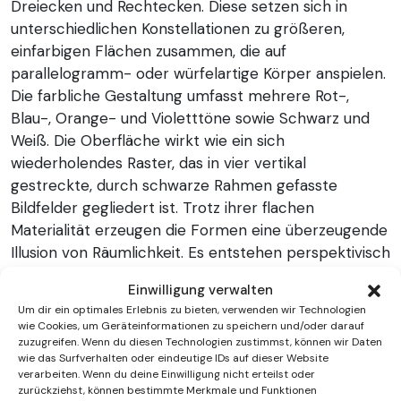
Dreiecken und Rechtecken. Diese setzen sich in
unterschiedlichen Konstellationen zu größeren,
einfarbigen Flächen zusammen, die auf
parallelogramm- oder würfelartige Körper anspielen.
Die farbliche Gestaltung umfasst mehrere Rot-,
Blau-, Orange- und Violetttöne sowie Schwarz und
Weiß. Die Oberfläche wirkt wie ein sich
wiederholendes Raster, das in vier vertikal
gestreckte, durch schwarze Rahmen gefasste
Bildfelder gegliedert ist. Trotz ihrer flachen
Materialität erzeugen die Formen eine überzeugende
Illusion von Räumlichkeit. Es entstehen perspektivisch
ambivalente Figuren, sogenannte Inversionsfiguren,
Einwilligung verwalten
die vom Auge nicht eindeutig zugeordnet werden
Um dir ein optimales Erlebnis zu bieten, verwenden wir Technologien
können. Je nach Blickrichtung erscheinen dieselben
wie Cookies, um Geräteinformationen zu speichern und/oder darauf
Flächen entweder als Ober- oder Unterseite eines
zuzugreifen. Wenn du diesen Technologien zustimmst, können wir Daten
wie das Surfverhalten oder eindeutige IDs auf dieser Website
Quaders. Diese optische Mehrdeutigkeit ist ein
verarbeiten. Wenn du deine Einwilligung nicht erteilst oder
zentrales Merkmal der Op-Art, einer Kunstrichtung,
zurückziehst, können bestimmte Merkmale und Funktionen