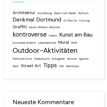
Architektur
Ausstellung
Black Lives Matter
Bochum
Denkmal
Dortmund
En Plein Air
Führung
Graffiti
Kaiser-Wilhelm-Denkmal
kontroverse
Kunst am Bau
Kreativ
Mural
Kunstwerk entfernt
Löwendenkmal
NRW
Outdoor-Aktivitäten
Politische Kunst
Protestkunst
Ruhrgebiet
Sommer
Spanien
Tipps
Street Art
Stahl
USA
Workshops
Neueste Kommentare