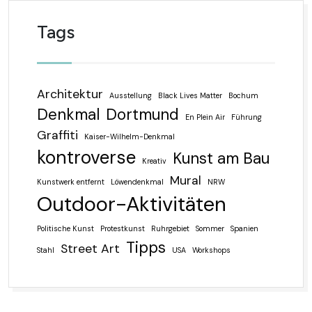
Tags
Architektur
Ausstellung
Black Lives Matter
Bochum
Denkmal
Dortmund
En Plein Air
Führung
Graffiti
Kaiser-Wilhelm-Denkmal
kontroverse
Kunst am Bau
Kreativ
Mural
Kunstwerk entfernt
Löwendenkmal
NRW
Outdoor-Aktivitäten
Politische Kunst
Protestkunst
Ruhrgebiet
Sommer
Spanien
Tipps
Street Art
Stahl
USA
Workshops