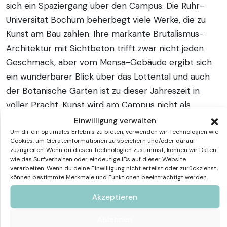
sich ein Spaziergang über den Campus. Die Ruhr-
Universität Bochum beherbegt viele Werke, die zu
Kunst am Bau zählen. Ihre markante Brutalismus-
Architektur mit Sichtbeton trifft zwar nicht jeden
Geschmack, aber vom Mensa-Gebäude ergibt sich
ein wunderbarer Blick über das Lottental und auch
der Botanische Garten ist zu dieser Jahreszeit in
voller Pracht. Kunst wird am Campus nicht als
Dekoration verstanden, sondern als integraler Teil
Einwilligung verwalten
der Universitätsarchitektur. Der Schriftzug über den
Um dir ein optimales Erlebnis zu bieten, verwenden wir Technologien wie
Cookies, um Geräteinformationen zu speichern und/oder darauf
Kunstsammlungen wurde übrigens kürzlich
zuzugreifen. Wenn du diesen Technologien zustimmst, können wir Daten
wie das Surfverhalten oder eindeutige IDs auf dieser Website
restauriert und verkündet nicht nur den Namen des
verarbeiten. Wenn du deine Einwilligung nicht erteilst oder zurückziehst,
Museums, sondern ist auch ein Lichtkunstwerk von
können bestimmte Merkmale und Funktionen beeinträchtigt werden.
Mischa Kuball, welches nachts leuchtet.
Akzeptieren
Ablehnen